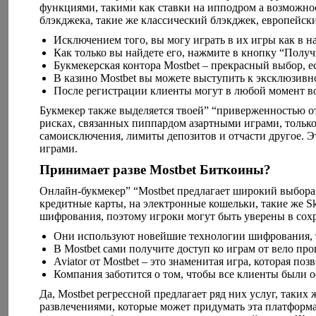
функциями, такими как ставки на ипподром а возможнос
блэкджека, такие же классический блэкджек, европейс
Исключением того, вы могу играть в их игры как в н
Как только вы найдете его, нажмите в кнопку “Получ
Букмекерская контора Mostbet – прекрасный выбор, е
В казино Mostbet вы можете выступить к эксклюзивн
После регистрации клиенты могут в любой момент во
Букмекер также выделяется твоей” “приверженностью о
рисках, связанных пиппардом азартными играми, тольк
самоисключения, лимиты депозитов и отчасти другое. 
играми.
Принимает разве Mostbet Биткоины?
Онлайн-букмекер” “Mostbet предлагает широкий выбора п
кредитные карты, на электронные кошельки, такие же Sk
шифрования, поэтому игроки могут быть уверены в сох
Они используют новейшие технологии шифрования, то
В Mostbet сами получите доступ ко играм от вело прова
Aviator от Mostbet – это знаменитая игра, которая 
Компания заботится о том, чтобы все клиенты были 
Да, Mostbet регрессной предлагает ряд них услуг, таких
развлечениями, которые может придумать эта платформа.