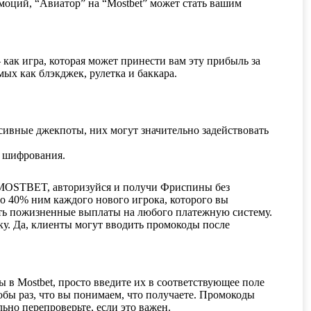
эмоций, “Авиатор” на “Mostbet” может стать вашим
 как игра, которая может принести вам эту прибыль за
ых как блэкджек, рулетка и баккара.
ивные джекпоты, них могут значительно задействовать
и шифрования.
е MOSTBET, авторизуйся и получи Фриспины без
до 40% ним каждого нового игрока, которого вы
чать пожизненные выплаты на любого платежную систему.
ку. Да, клиенты могут вводить промокоды после
ы в Mostbet, просто введите их в соответствующее поле
обы раз, что вы понимаем, что получаете. Промокоды
ьно перепроверьте, если это важен.