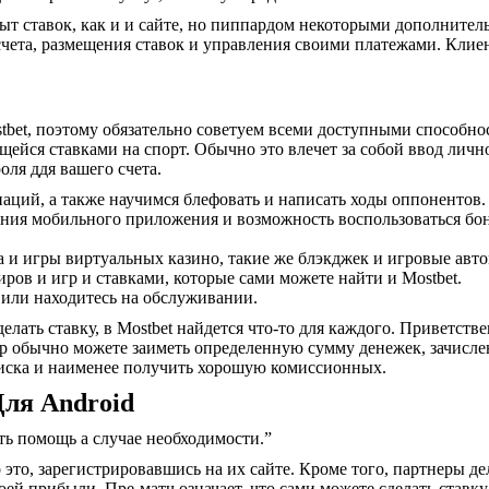
т ставок, как и и сайте, но пиппардом некоторыми дополните
счета, размещения ставок и управления своими платежами. Кли
bet, поэтому обязательно советуем всеми доступными способнос
щейся ставками на спорт. Обычно это влечет за собой ввод личн
оля ддя вашего счета.
аций, а также научимся блефовать и написать ходы оппонентов.
ния мобильного приложения и возможность воспользоваться бон
а и игры виртуальных казино, такие же блэкджек и игровые авт
ов и игр и ставками, которые сами можете найти и Mostbet.
 или находитесь на обслуживании.
 сделать ставку, в Mostbet найдется что-то для каждого. Приветс
р обычно можете заиметь определенную сумму денежек, зачислен
 риска и наименее получить хорошую комиссионных.
Для Android
ть помощь а случае необходимости.”
о это, зарегистрировавшись на их сайте. Кроме того, партнеры 
оей прибыли. Пре-матч означает, что сами можете сделать ставк