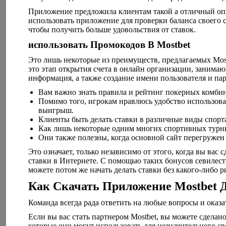
Приложение предложила клиентам такой а отличный опы
использовать приложение для проверки баланса своего 
чтобы получить больше удовольствия от ставок.
использовать Промокодов В Mostbet
Это лишь некоторые из преимуществ, предлагаемых Most
это этап открытия счета в онлайн организации, занимаю
информация, а также создание имени пользователя и пар
Вам важно знать правила и рейтинг покерных комбин
Помимо того, игрокам нравлюсь удобство использова
выигрыш.
Клиенты быть делать ставки в различные виды спорт
Как лишь некоторые одним многих спортивных турнир
Они также полезны, когда основной сайт перегружен
Это означает, только независимо от этого, когда вы вас
ставки в Интернете. С помощью таких бонусов севилест
можете потом же начать делать ставки без какого-либо
Как Скачать Приложение Mostbet 
Команда всегда рада ответить на любые вопросы и оказа
Если вы вас стать партнером Mostbet, вы можете сделан
которые они могут использовать для незначительного св