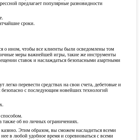
грессной предлагает популярные разновидности
е.
ратчайшие сроки.
ся о ином, чтобы все клиенты были осведомлены том
азличные меры важнейшей игры, такие же инструменты
мещении ставок и наслаждаться безопасными азартными
 легко перевести средствах на свои счета, дебетовые и
тся безопасно с последующим новейших технологий
х.
 способом.
а также об но личных ограничениях.
 в казино. Этим образом, вы сможем насладиться всеми
 нее в любой удобное время и соревноваться с всеми