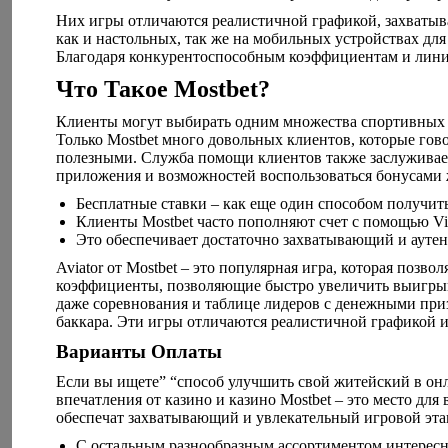
Них игры отличаются реалистичной графикой, захваты
как и настольных, так же на мобильных устройствах для
Благодаря конкурентоспособным коэффициентам и линия
Что Такое Mostbet?
Клиенты могут выбирать одним множества спортивных и
Только Mostbet много довольных клиентов, которые го
полезными. Служба помощи клиентов также заслуживает
приложения и возможностей воспользоваться бонусами 
Бесплатные ставки – как еще один способом получит
Клиенты Mostbet часто пополняют счет с помощью Visa,
Это обеспечивает достаточно захватывающий и аутент
Aviator от Mostbet – это популярная игра, которая поз
коэффициенты, позволяющие быстро увеличить выигрыш,
даже соревнования и таблице лидеров с денежными приз
баккара. Эти игры отличаются реалистичной графикой 
Варианты Оплаты
Если вы ищете” “способ улучшить свой житейский в онл
впечатления от казино и казино Mostbet – это место дл
обеспечат захватывающий и увлекательный игровой этап
С остальным разнообразным ассортиментом интересн