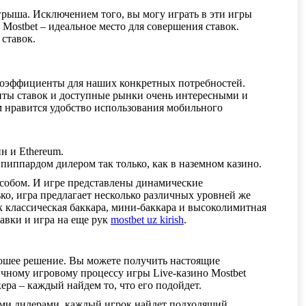
ыша. Исключением того, вы могу играть в эти игры
Mostbet – идеальное место для совершения ставок.
ставок.
 коэффициенты для наших конкретных потребностей.
нты ставок и доступные рынки очень интересными и
 нравится удобство использования мобильного
йн и Ethereum.
пиппардом дилером так только, как в наземном казино.
пособом. И игре представлены динамические
о, игра предлагает несколько различных уровней же
к классическая баккара, мини-баккара и высоколимитная
авки и игра на еще рук
mostbet uz kirish
.
рошее решение. Вы можете получить настоящие
ичному игровому процессу игры Live-казино Mostbet
ра – каждый найдем то, что его подойдет.
ыми дилерами, каждый игрок найдет подходящий