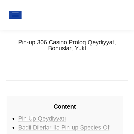
Pin-up 306 Casino Proloq Qeydiyyat,
Bonuslar, Yukl
You are here:
Home
Pin Up Online Casino Azerbaycan ️ Onlayn Kazino Pinup Rəsmi
Saytı - 948
Pin-up 306 Casino Proloq Qeydiyyat,…
Content
Pin Up Qeydiyyatı
Bədii Dilerlər Ilə Pin-up Species Of