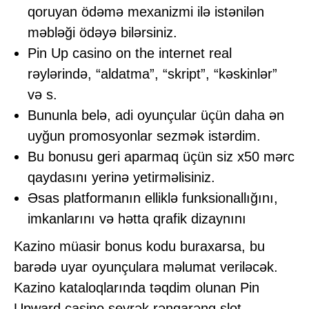
qoruyan ödəmə mexanizmi ilə istənilən
məbləği ödəyə bilərsiniz.
Pin Up casino on the internet real
rəylərində, “aldatma”, “skript”, “kəskinlər”
və s.
Bununla belə, adi oyunçular üçün daha ən
uyğun promosyonlar sezmək istərdim.
Bu bonusu geri aparmaq üçün siz x50 mərc
qaydasını yerinə yetirməlisiniz.
Əsas platformanın elliklə funksionallığını,
imkanlarını və hətta qrafik dizaynını
Kazino müasir bonus kodu buraxarsa, bu
barədə uyar oyunçulara məlumat veriləcək.
Kazino kataloqlarında təqdim olunan Pin
Upward casino seyrək rəngarəng slot