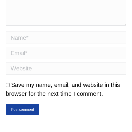
Name *
Email *
Website
Save my name, email, and website in this
browser for the next time I comment.
Post comment