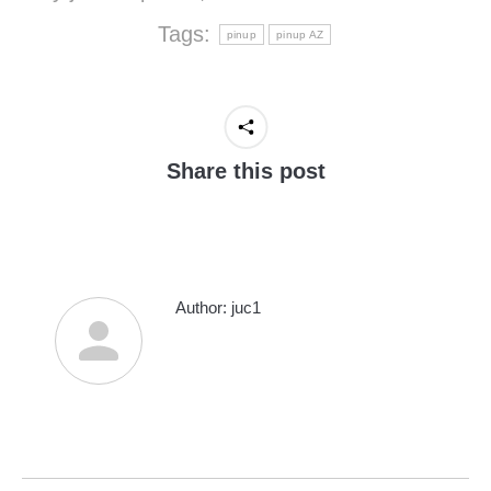
Tags:
pinup
pinup AZ
Share this post
Author:
juc1