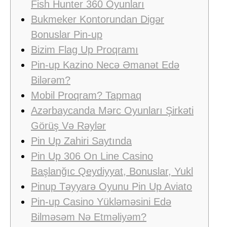
Fish Hunter 360 Oyunları
Bukmeker Kontorundan Digər
Bonuslar Pin-up
Bizim Flag Up Proqramı
Pin-up Kazino Necə Əmanət Edə
Bilərəm?
Mobil Proqram? Tapmaq
Azərbaycanda Mərc Oyunları Şirkəti
Görüş Və Rəylər
Pin Up Zahiri Saytında
Pin Up 306 On Line Casino
Başlanğıc Qeydiyyat, Bonuslar, Yukl
Pinup Təyyarə Oyunu Pin Up Aviato
Pin-up Casino Yükləməsini Edə
Bilməsəm Nə Etməliyəm?