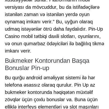
versiyası da mövcuddur, bu da istifadəçilərə
istənilən zaman və istənilən yerdə oyun
oynamaq imkanı verir.” Bu, uyğun olaraq
udmaq istəyənlər ötrü daha faydalıdır. Pin-Up
Casino mobil tətbiqi daxili slotları, oyunlarını,
və onun qumarbaz ödəyiciləri ilə bağlılıq tikmə
imkanı verir.
Bukmeker Kontorundan Başqa
Bonuslar Pin-up
Bu qurğu android əməliyyat sistemi ilə hər
telefona əsassız olaraq qurulur. Pin Up az
bukmeker kontorunda həqiqətən müxtəlif
zövqlər üçün çoxlu bonuslar va. Buna üçün
elliklə interfeys elementləri və slot maşınları