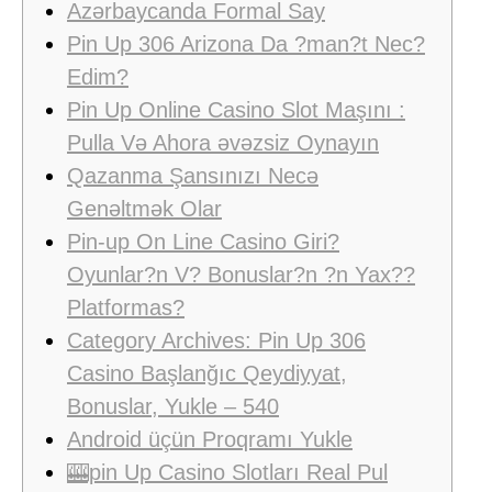
Azərbaycanda Formal Say
Pin Up 306 Arizona Da ?man?t Nec?
Edim?
Pin Up Online Casino Slot Maşını :
Pulla Və Ahora əvəzsiz Oynayın
Qazanma Şansınızı Necə
Genəltmək Olar
Pin-up On Line Casino Giri?
Oyunlar?n V? Bonuslar?n ?n Yax??
Platformas?
Category Archives: Pin Up 306
Casino Başlanğıc Qeydiyyat,
Bonuslar, Yukle – 540
Android üçün Proqramı Yukle
🎰pin Up Casino Slotları Real Pul